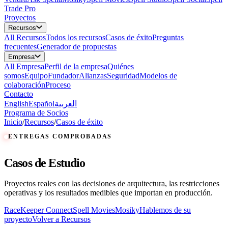
Trade Pro
Proyectos
Recursos
All
Recursos
Todos los recursos
Casos de éxito
Preguntas
frecuentes
Generador de propuestas
Empresa
All
Empresa
Perfil de la empresa
Quiénes
somos
Equipo
Fundador
Alianzas
Seguridad
Modelos de
colaboración
Proceso
Contacto
English
Español
العربية
Programa de Socios
Inicio
/
Recursos
/
Casos de éxito
ENTREGAS COMPROBADAS
Casos de Estudio
Proyectos reales con las decisiones de arquitectura, las restricciones
operativas y los resultados medibles que importan en producción.
RaceKeeper Connect
Spell Movies
Mosiky
Hablemos de su
proyecto
Volver a Recursos