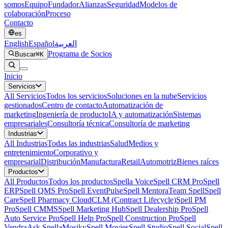
somos
Equipo
Fundador
Alianzas
Seguridad
Modelos de
colaboración
Proceso
Contacto
es
English
Español
العربية
Programa de Socios
Buscar
⌘K
Inicio
Servicios
All
Servicios
Todos los servicios
Soluciones en la nube
Servicios
gestionados
Centro de contacto
Automatización de
marketing
Ingeniería de producto
IA y automatización
Sistemas
empresariales
Consultoría técnica
Consultoría de marketing
Industrias
All
Industrias
Todas las industrias
Salud
Medios y
entretenimiento
Corporativo y
empresarial
Distribución
Manufactura
Retail
Automotriz
Bienes raíces
Productos
All
Productos
Todos los productos
Spella Voice
Spell CRM Pro
Spell
ERP
Spell QMS Pro
Spell EventPulse
Spell Mentora
Team Spell
Spell
Care
Spell Pharmacy Cloud
CLM (Contract Lifecycle)
Spell PM
Pro
Spell CMMS
Spell Marketing Hub
Spell Dealership Pro
Spell
Auto Service Pro
Spell Help Pro
Spell Construction Pro
Spell
Vendra
Ask Spella
Mosiky
Spell Movies
Spell Studio
Spell Social
Spell