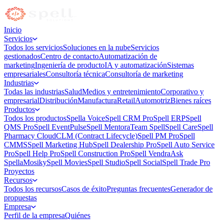
Inicio
Servicios
Todos los servicios
Soluciones en la nube
Servicios
gestionados
Centro de contacto
Automatización de
marketing
Ingeniería de producto
IA y automatización
Sistemas
empresariales
Consultoría técnica
Consultoría de marketing
Industrias
Todas las industrias
Salud
Medios y entretenimiento
Corporativo y
empresarial
Distribución
Manufactura
Retail
Automotriz
Bienes raíces
Productos
Todos los productos
Spella Voice
Spell CRM Pro
Spell ERP
Spell
QMS Pro
Spell EventPulse
Spell Mentora
Team Spell
Spell Care
Spell
Pharmacy Cloud
CLM (Contract Lifecycle)
Spell PM Pro
Spell
CMMS
Spell Marketing Hub
Spell Dealership Pro
Spell Auto Service
Pro
Spell Help Pro
Spell Construction Pro
Spell Vendra
Ask
Spella
Mosiky
Spell Movies
Spell Studio
Spell Social
Spell Trade Pro
Proyectos
Recursos
Todos los recursos
Casos de éxito
Preguntas frecuentes
Generador de
propuestas
Empresa
Perfil de la empresa
Quiénes