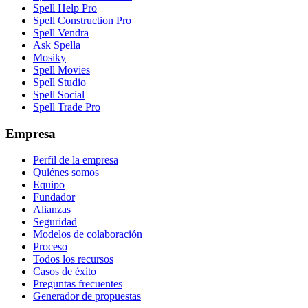
Spell Help Pro
Spell Construction Pro
Spell Vendra
Ask Spella
Mosiky
Spell Movies
Spell Studio
Spell Social
Spell Trade Pro
Empresa
Perfil de la empresa
Quiénes somos
Equipo
Fundador
Alianzas
Seguridad
Modelos de colaboración
Proceso
Todos los recursos
Casos de éxito
Preguntas frecuentes
Generador de propuestas