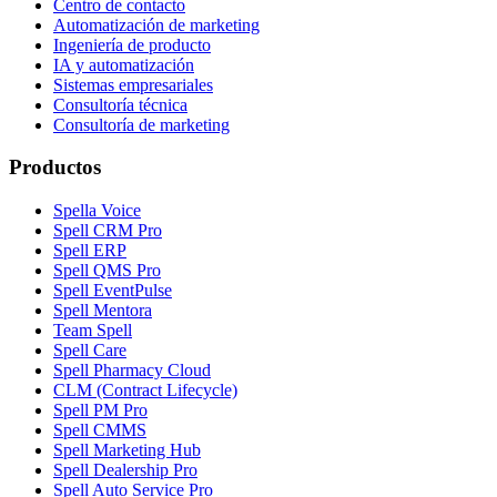
Centro de contacto
Automatización de marketing
Ingeniería de producto
IA y automatización
Sistemas empresariales
Consultoría técnica
Consultoría de marketing
Productos
Spella Voice
Spell CRM Pro
Spell ERP
Spell QMS Pro
Spell EventPulse
Spell Mentora
Team Spell
Spell Care
Spell Pharmacy Cloud
CLM (Contract Lifecycle)
Spell PM Pro
Spell CMMS
Spell Marketing Hub
Spell Dealership Pro
Spell Auto Service Pro