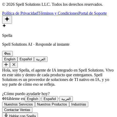
©
2026
Spell Solutions LLC
.
Todos los derechos reservados.
Política de Privacidad
Términos y Condiciones
Portal de Soporte
Spella
Spell Solutions AI · Responde al instante
es
English
Español
العربية
Hola, soy Spella, el agente de IA integrado en Spell Solutions. Vivo
en este sitio y dentro de cada producto que entregamos. Spell
Solutions es un proveedor de soluciones de TI nativo en IA, y yo
soy parte de cómo eso se refleja.
¿Cómo puedo ayudarle hoy?
Hábleme en
·
·
English
Español
العربية
Nuestros Servicios
Nuestros Productos
Industrias
Contactar Ventas
Hablar con Spella