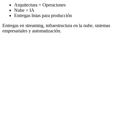
Arquitectura + Operaciones
Nube + IA
Entregas listas para producción
Entregas en streaming, infraestructura en la nube, sistemas
empresariales y automatización.
RaceKeeper Connect
Video en vivo y telemetría de sensores desde una flota de vehículos
en movimiento, sincronizados y resilientes sobre redes celulares. La
prueba de que Spell puede entregar plataformas de drones, UAV y
dispositivos conectados a escala de flota.
Explorar
Implementación de CRM de Ventas
Despliegue de CRM para mejorar la velocidad de respuesta a leads,
la disciplina del pipeline, la responsabilidad y los reportes con
automatización práctica.
Explorar