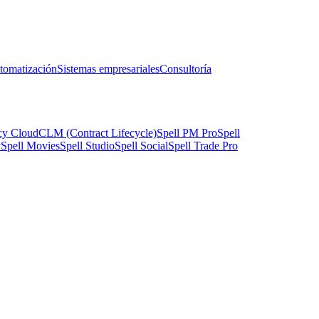
tomatización
Sistemas empresariales
Consultoría
cy Cloud
CLM (Contract Lifecycle)
Spell PM Pro
Spell
y
Spell Movies
Spell Studio
Spell Social
Spell Trade Pro