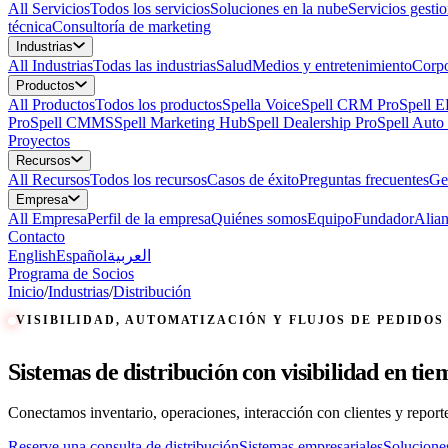
All
Servicios
Todos los servicios
Soluciones en la nube
Servicios gesti
técnica
Consultoría de marketing
Industrias
All
Industrias
Todas las industrias
Salud
Medios y entretenimiento
Corpo
Productos
All
Productos
Todos los productos
Spella Voice
Spell CRM Pro
Spell 
Pro
Spell CMMS
Spell Marketing Hub
Spell Dealership Pro
Spell Auto
Proyectos
Recursos
All
Recursos
Todos los recursos
Casos de éxito
Preguntas frecuentes
Ge
Empresa
All
Empresa
Perfil de la empresa
Quiénes somos
Equipo
Fundador
Alia
Contacto
English
Español
العربية
Programa de Socios
Inicio
/
Industrias
/
Distribución
VISIBILIDAD, AUTOMATIZACIÓN Y FLUJOS DE PEDIDOS
Sistemas de distribución con visibilidad en ti
Conectamos inventario, operaciones, interacción con clientes y report
Reserve una consulta de distribución
Sistemas empresariales
Solucione