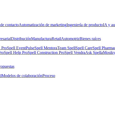
 de contacto
Automatización de marketing
Ingeniería de producto
IA y au
esarial
Distribución
Manufactura
Retail
Automotriz
Bienes raíces
 Pro
Spell EventPulse
Spell Mentora
Team Spell
Spell Care
Spell Pharma
Pro
Spell Help Pro
Spell Construction Pro
Spell Vendra
Ask Spella
Mosik
ropuestas
d
Modelos de colaboración
Proceso