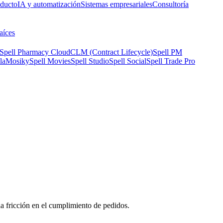
oducto
IA y automatización
Sistemas empresariales
Consultoría
aíces
Spell Pharmacy Cloud
CLM (Contract Lifecycle)
Spell PM
la
Mosiky
Spell Movies
Spell Studio
Spell Social
Spell Trade Pro
a fricción en el cumplimiento de pedidos.