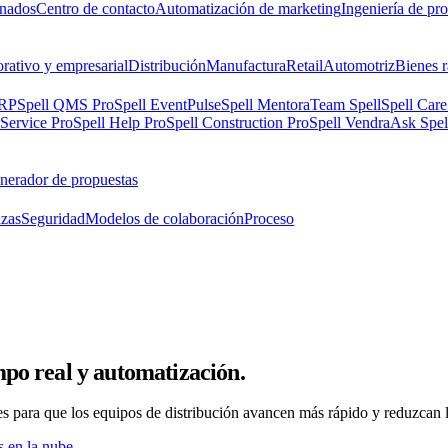
onados
Centro de contacto
Automatización de marketing
Ingeniería de pr
rativo y empresarial
Distribución
Manufactura
Retail
Automotriz
Bienes r
ERP
Spell QMS Pro
Spell EventPulse
Spell Mentora
Team Spell
Spell Care
 Service Pro
Spell Help Pro
Spell Construction Pro
Spell Vendra
Ask Spel
nerador de propuestas
nzas
Seguridad
Modelos de colaboración
Proceso
empo real y automatización.
es para que los equipos de distribución avancen más rápido y reduzcan l
s en la nube