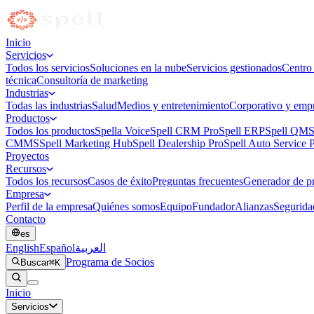
Inicio
Servicios
Todos los servicios
Soluciones en la nube
Servicios gestionados
Centro
técnica
Consultoría de marketing
Industrias
Todas las industrias
Salud
Medios y entretenimiento
Corporativo y empr
Productos
Todos los productos
Spella Voice
Spell CRM Pro
Spell ERP
Spell QMS
CMMS
Spell Marketing Hub
Spell Dealership Pro
Spell Auto Service 
Proyectos
Recursos
Todos los recursos
Casos de éxito
Preguntas frecuentes
Generador de p
Empresa
Perfil de la empresa
Quiénes somos
Equipo
Fundador
Alianzas
Segurida
Contacto
es
English
Español
العربية
Programa de Socios
Buscar
⌘K
Inicio
Servicios