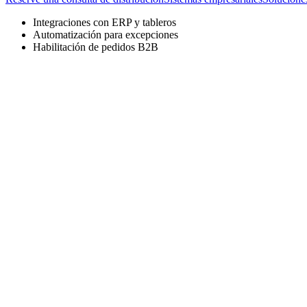
Integraciones con ERP y tableros
Automatización para excepciones
Habilitación de pedidos B2B
Brechas de visibilidad de inventario y pedidos entre sistemas
Cumplimiento de pedidos manual y gestión manual de excepciones
Flujos de trabajo desconectados entre almacén, finanzas y equipos de 
Actualizaciones inconsistentes para el cliente en pedidos, envíos y d