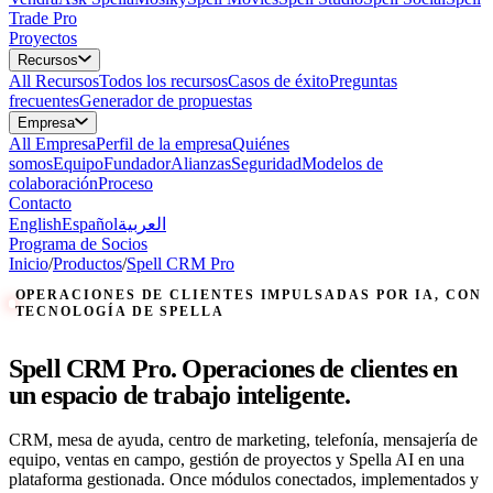
Trade Pro
Proyectos
Recursos
All
Recursos
Todos los recursos
Casos de éxito
Preguntas
frecuentes
Generador de propuestas
Empresa
All
Empresa
Perfil de la empresa
Quiénes
somos
Equipo
Fundador
Alianzas
Seguridad
Modelos de
colaboración
Proceso
Contacto
English
Español
العربية
Programa de Socios
Inicio
/
Productos
/
Spell CRM Pro
OPERACIONES DE CLIENTES IMPULSADAS POR IA, CON
TECNOLOGÍA DE SPELLA
Spell CRM Pro. Operaciones de clientes en
un espacio de trabajo inteligente.
CRM, mesa de ayuda, centro de marketing, telefonía, mensajería de
equipo, ventas en campo, gestión de proyectos y Spella AI en una
plataforma gestionada. Once módulos conectados, implementados y