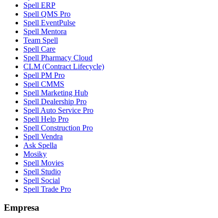
Spell ERP
Spell QMS Pro
Spell EventPulse
Spell Mentora
Team Spell
Spell Care
Spell Pharmacy Cloud
CLM (Contract Lifecycle)
Spell PM Pro
Spell CMMS
Spell Marketing Hub
Spell Dealership Pro
Spell Auto Service Pro
Spell Help Pro
Spell Construction Pro
Spell Vendra
Ask Spella
Mosiky
Spell Movies
Spell Studio
Spell Social
Spell Trade Pro
Empresa