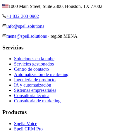
1000 Main Street, Suite 2300
,
Houston
,
TX
77002
+1 832-303-0902
info@spell.solutions
mena@spell.solutions
·
región MENA
Servicios
Soluciones en la nube
Servicios gestionados
Centro de contacto
Automatización de marketing
Ingeniería de producto
IA y automatización
Sistemas empresariales
Consultoría técnica
Consultoría de marketing
Productos
Spella Voice
Spell CRM Pro