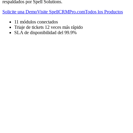
respaldados por Spell Solutions.
Solicite una Demo
Visite SpellCRMPro.com
Todos los Productos
11 módulos conectados
Triaje de tickets 12 veces más rápido
SLA de disponibilidad del 99.9%
SITIO DE PRODUCTO DEDICADO
SpellCRMPro.com
Recorrido completo de funciones, capturas de pantalla,
demostraciones del producto e historias de clientes en el sitio
dedicado SpellCRMPro.com.
Visite SpellCRMPro.com