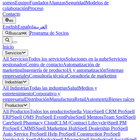
somos
Equipo
Fundador
Alianzas
Seguridad
Modelos de
colaboración
Proceso
Contacto
es
English
Español
العربية
Programa de Socios
Buscar
⌘K
Inicio
Servicios
All
Servicios
Todos los servicios
Soluciones en la nube
Servicios
gestionados
Centro de contacto
Automatización de
marketing
Ingeniería de producto
IA y automatización
Sistemas
empresariales
Consultoría técnica
Consultoría de marketing
Industrias
All
Industrias
Todas las industrias
Salud
Medios y
entretenimiento
Corporativo y
empresarial
Distribución
Manufactura
Retail
Automotriz
Bienes raíces
Productos
All
Productos
Todos los productos
Spella Voice
Spell CRM Pro
Spell
ERP
Spell QMS Pro
Spell EventPulse
Spell Mentora
Team Spell
Spell
Care
Spell Pharmacy Cloud
CLM (Contract Lifecycle)
Spell PM
Pro
Spell CMMS
Spell Marketing Hub
Spell Dealership Pro
Spell
Auto Service Pro
Spell Help Pro
Spell Construction Pro
Spell
Vendra
Ask Spella
Mosiky
Spell Movies
Spell Studio
Spell Social
Spell