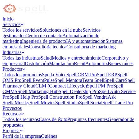
Inicio
Servicios
Todos los servicios
Soluciones en la nube
Servicios
gestionados
Centro de contacto
Automatización de
marketing
Ingeniería de producto
IA y automatización
Sistemas
empresariales
Consultoría técnica
Consultoría de marketing
Industrias
Todas las industrias
Salud
Medios y entretenimiento
Corporativo y
empresarial
Distribución
Manufactura
Retail
Automotriz
Bienes raíces
Productos
Todos los productos
Spella Voice
Spell CRM Pro
Spell ERP
Spell
QMS Pro
Spell EventPulse
Spell Mentora
Team Spell
Spell Care
Spell
Pharmacy Cloud
CLM (Contract Lifecycle)
Spell PM Pro
Spell
CMMS
Spell Marketing Hub
Spell Dealership Pro
Spell Auto Service
Pro
Spell Help Pro
Spell Construction Pro
Spell Vendra
Ask
Spella
Mosiky
Spell Movies
Spell Studio
Spell Social
Spell Trade Pro
Proyectos
Recursos
Todos los recursos
Casos de éxito
Preguntas frecuentes
Generador de
propuestas
Empresa
Perfil de la empresa
Quiénes