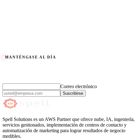
implementación por fases con hitos y gobernanza claros.
Solicite una Demo
Visite SpellCRMPro.com
Siguiente paso
Comparta el contexto de sus sistemas actuales y sus prioridades.
Responderemos con una ruta recomendada clara y un plan por fases.
Solicite una Demo
Ver Trabajos
Volver a Productos
MANTÉNGASE AL DÍA
Ideas prácticas de IA y nube,
cada mes.
Correo electrónico
Suscribirse
Spell Solutions es un AWS Partner que ofrece nube, IA, ingeniería,
servicios gestionados, implementación de centros de contacto y
automatización de marketing para lograr resultados de negocio
medibles.