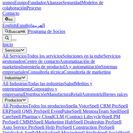
somos
Equipo
Fundador
Alianzas
Seguridad
Modelos de
colaboración
Proceso
Contacto
es
English
Español
العربية
Programa de Socios
Buscar
⌘K
Inicio
Servicios
All
Servicios
Todos los servicios
Soluciones en la nube
Servicios
gestionados
Centro de contacto
Automatización de
marketing
Ingeniería de producto
IA y automatización
Sistemas
empresariales
Consultoría técnica
Consultoría de marketing
Industrias
All
Industrias
Todas las industrias
Salud
Medios y
entretenimiento
Corporativo y
empresarial
Distribución
Manufactura
Retail
Automotriz
Bienes raíces
Productos
All
Productos
Todos los productos
Spella Voice
Spell CRM Pro
Spell
ERP
Spell QMS Pro
Spell EventPulse
Spell Mentora
Team Spell
Spell
Care
Spell Pharmacy Cloud
CLM (Contract Lifecycle)
Spell PM
Pro
Spell CMMS
Spell Marketing Hub
Spell Dealership Pro
Spell
Auto Service Pro
Spell Help Pro
Spell Construction Pro
Spell
Vendra
Ask Spella
Mosiky
Spell Movies
Spell Studio
Spell Social
Spell