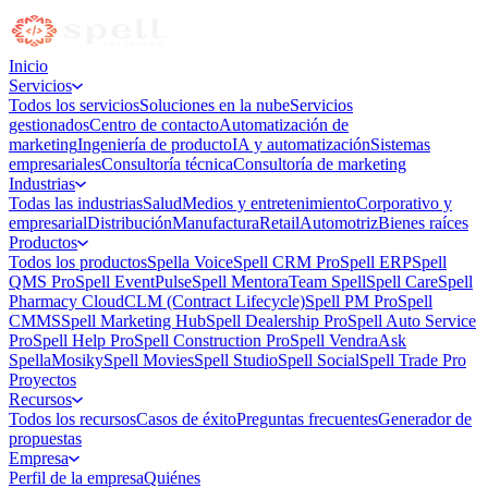
Inicio
Servicios
Todos los servicios
Soluciones en la nube
Servicios
gestionados
Centro de contacto
Automatización de
marketing
Ingeniería de producto
IA y automatización
Sistemas
empresariales
Consultoría técnica
Consultoría de marketing
Industrias
Todas las industrias
Salud
Medios y entretenimiento
Corporativo y
empresarial
Distribución
Manufactura
Retail
Automotriz
Bienes raíces
Productos
Todos los productos
Spella Voice
Spell CRM Pro
Spell ERP
Spell
QMS Pro
Spell EventPulse
Spell Mentora
Team Spell
Spell Care
Spell
Pharmacy Cloud
CLM (Contract Lifecycle)
Spell PM Pro
Spell
CMMS
Spell Marketing Hub
Spell Dealership Pro
Spell Auto Service
Pro
Spell Help Pro
Spell Construction Pro
Spell Vendra
Ask
Spella
Mosiky
Spell Movies
Spell Studio
Spell Social
Spell Trade Pro
Proyectos
Recursos
Todos los recursos
Casos de éxito
Preguntas frecuentes
Generador de
propuestas
Empresa
Perfil de la empresa
Quiénes