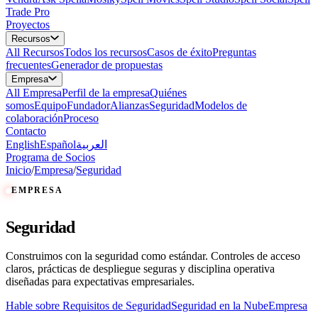
Trade Pro
Proyectos
Recursos
All
Recursos
Todos los recursos
Casos de éxito
Preguntas
frecuentes
Generador de propuestas
Empresa
All
Empresa
Perfil de la empresa
Quiénes
somos
Equipo
Fundador
Alianzas
Seguridad
Modelos de
colaboración
Proceso
Contacto
English
Español
العربية
Programa de Socios
Inicio
/
Empresa
/
Seguridad
EMPRESA
Seguridad
Construimos con la seguridad como estándar. Controles de acceso
claros, prácticas de despliegue seguras y disciplina operativa
diseñadas para expectativas empresariales.
Hable sobre Requisitos de Seguridad
Seguridad en la Nube
Empresa