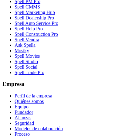
Spell PM Pro
Spell CMMS
Spell Marketing Hub
Spell Dealership Pro
Spell Auto Service Pro
Spell Help Pro
Spell Construction Pro
Spell Vendra
Ask Spella
Mosiky
Spell Movies
Spell Studio
Spell Social
Spell Trade Pro
Empresa
Perfil de la empresa
Quiénes somos
Equipo
Fundador
Alianzas
Seguridad
Modelos de colaboración
Proceso