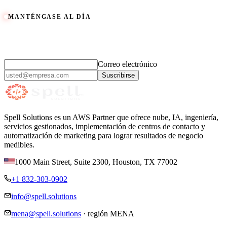
Reserve una Revisión de Seguridad
Cómo trabajamos
MANTÉNGASE AL DÍA
Ideas prácticas de IA y nube,
cada mes.
Correo electrónico
Suscribirse
Spell Solutions es un AWS Partner que ofrece nube, IA, ingeniería,
servicios gestionados, implementación de centros de contacto y
automatización de marketing para lograr resultados de negocio
medibles.
1000 Main Street, Suite 2300
,
Houston
,
TX
77002
+1 832-303-0902
info@spell.solutions
mena@spell.solutions
·
región MENA