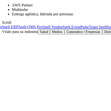
AWS Partner
Multinube
Entrega agéntica, liderada por personas
Scroll
pell ERP
Spell QMS Pro
Spell Vendra
Spell EventPulse
Team Spell
Spel
Véalo para su industria
Salud
Medios
Corporativo / Empresas
Dist
Más de 25 años
AWS Partner · Multinube
EE. UU. · Canadá · MENA