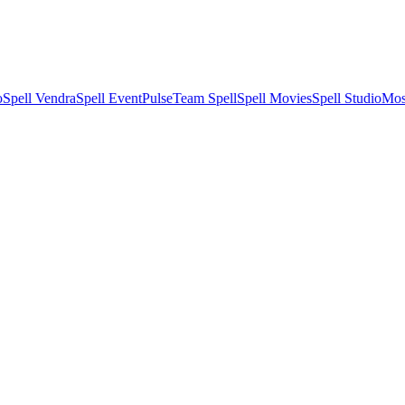
pell Vendra
Spell EventPulse
Team Spell
Spell Movies
Spell Studio
Mosik