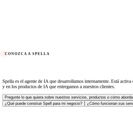
Conozca más
⚙
Sistemas empresariales
QMS, CRM, CMMS y ERP implementados, personalizados, integrados
Conozca más
CONOZCA A SPELLA
Conozca a Spella, nuestro agente de IA
Spella es el agente de IA que desarrollamos internamente. Está activa
y en los productos de IA que entregamos a nuestros clientes.
Pregunte lo que quiera sobre nuestros servicios, productos o cómo abor
¿Qué puede construir Spell para mi negocio?
¿Cómo funcionan sus serv