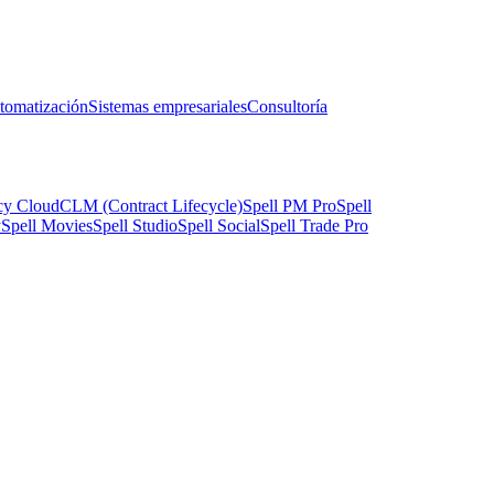
tomatización
Sistemas empresariales
Consultoría
cy Cloud
CLM (Contract Lifecycle)
Spell PM Pro
Spell
y
Spell Movies
Spell Studio
Spell Social
Spell Trade Pro