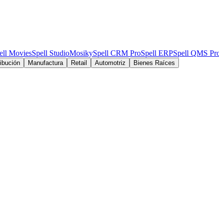
l Movies
Spell Studio
Mosiky
Spell CRM Pro
Spell ERP
Spell QMS Pro
S
ribución
Manufactura
Retail
Automotriz
Bienes Raíces