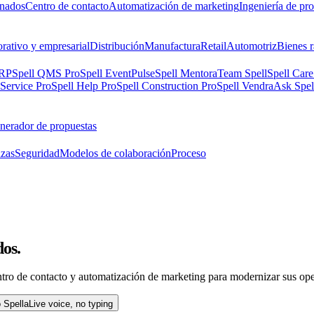
onados
Centro de contacto
Automatización de marketing
Ingeniería de pr
rativo y empresarial
Distribución
Manufactura
Retail
Automotriz
Bienes r
ERP
Spell QMS Pro
Spell EventPulse
Spell Mentora
Team Spell
Spell Care
 Service Pro
Spell Help Pro
Spell Construction Pro
Spell Vendra
Ask Spel
nerador de propuestas
nzas
Seguridad
Modelos de colaboración
Proceso
dos.
Impulsados por IA.
ro de contacto y automatización de marketing para modernizar sus ope
o Spella
Live voice, no typing