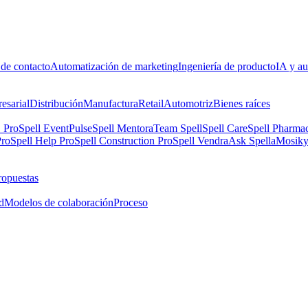
 de contacto
Automatización de marketing
Ingeniería de producto
IA y au
esarial
Distribución
Manufactura
Retail
Automotriz
Bienes raíces
 Pro
Spell EventPulse
Spell Mentora
Team Spell
Spell Care
Spell Pharma
Pro
Spell Help Pro
Spell Construction Pro
Spell Vendra
Ask Spella
Mosik
ropuestas
d
Modelos de colaboración
Proceso