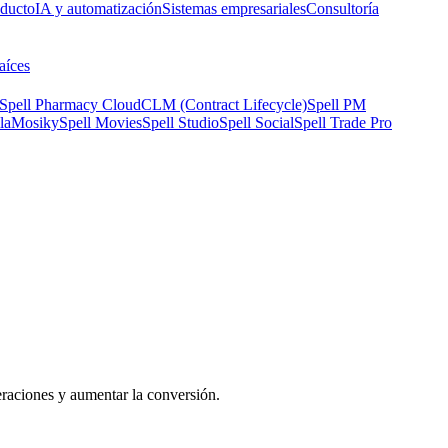
oducto
IA y automatización
Sistemas empresariales
Consultoría
aíces
Spell Pharmacy Cloud
CLM (Contract Lifecycle)
Spell PM
la
Mosiky
Spell Movies
Spell Studio
Spell Social
Spell Trade Pro
raciones y aumentar la conversión.