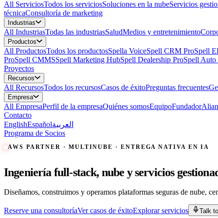
All
Servicios
Todos los servicios
Soluciones en la nube
Servicios gesti
técnica
Consultoría de marketing
Industrias
All
Industrias
Todas las industrias
Salud
Medios y entretenimiento
Corpo
Productos
All
Productos
Todos los productos
Spella Voice
Spell CRM Pro
Spell 
Pro
Spell CMMS
Spell Marketing Hub
Spell Dealership Pro
Spell Auto
Proyectos
Recursos
All
Recursos
Todos los recursos
Casos de éxito
Preguntas frecuentes
Ge
Empresa
All
Empresa
Perfil de la empresa
Quiénes somos
Equipo
Fundador
Alia
Contacto
English
Español
العربية
Programa de Socios
AWS PARTNER · MULTINUBE · ENTREGA NATIVA EN IA
Ingeniería
full-stack,
nube
y
servicios
gestiona
Diseñamos, construimos y operamos plataformas seguras de nube, cent
Reserve una consultoría
Ver casos de éxito
Explorar servicios
Talk t